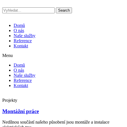
Skip
to
Search
content
Domů
O nás
Naše služby
Reference
Kontakt
Menu
Domů
O nás
Naše služby
Reference
Kontakt
Projekty
Montážní práce
Nedílnou součástí našeho působení jsou montáže a instalace